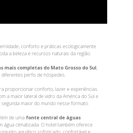
ernidade, conforto e práticas ecologicamente
oda a beleza e recursos naturais da região.
as mais completas do Mato Grosso do Sul
,
 diferentes perfis de hóspedes.
a proporcionar conforto, lazer e experiências
com a maior lateral de vidro da América do Sul e
 a segunda maior do mundo nesse formato.
 além de uma
fonte central de águas
m água climatizada. O hotel também oferece
conjunto aquático sofisticado, confortável e