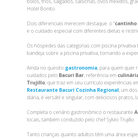
bolos, frios, salgados, salsichas, ovos mexidos, 
Hotel Bonito.
Dois diferenciais merecem destaque: o “
cantinho
e o cuidado especial com diferentes dietas e restr
Os hóspedes das categorias com piscina privativa
bandeja sobre a piscina privativa, tornando a exper
Ainda no quesito
gastronomia
, para quem quer r
cuidados pelo
Bacuri Bar
, referência em
culinár
Trujillo
, que traz em seu currículo experiências 
Restaurante Bacuri Cozinha Regional
, um dos
diária, é versátil e singular, com deliciosos prato
Completa o cenário gastronômico o restaurante
A
locais, também conduzido pelo chef Sylvio Trujillo.
Tanto crianças quanto adultos têm uma área espec