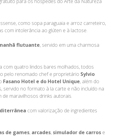
é gratuito para os hóspedes do Arte da Natureza
grossense, como sopa paraguaia e arroz carreteiro,
 com intolerância ao glúten e à lactose.
manhã flutuante
, servido em uma charmosa
onta com quatro lindos bares molhados, todos
gido pelo renomado chef e proprietário
Sylvio
do
Fasano Hotel e do Hotel Unique
, além do
, servido no formato à la carte e não incluído na
ém de maravilhosos drinks autorais.
editerrânea
com valorização de ingredientes
as de games
,
arcades
,
simulador de carros
e