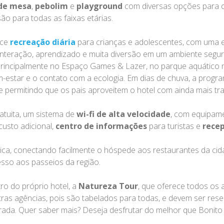
 de mesa
,
pebolim
e
playground
com diversas opções para os 
o para todas as faixas etárias.
ece
recreação diária
para crianças e adolescentes, com uma e
nteração, aprendizado e muita diversão em um ambiente seguro
 principalmente no Espaço Games & Lazer, no parque aquático na
em-estar e o contato com a ecologia. Em dias de chuva, a pro
 permitindo que os pais aproveitem o hotel com ainda mais tra
atuita, um sistema de
wi-fi de alta velocidade
, com equipame
usto adicional,
centro de informações
para turistas e
recep
gica, conectando facilmente o hóspede aos restaurantes da cid
esso aos passeios da região.
ro do próprio hotel, a
Natureza Tour
, que oferece todos os a
as agências, pois são tabelados para todas, e devem ser rese
rada. Quer saber mais? Deseja desfrutar do melhor que Bonito 