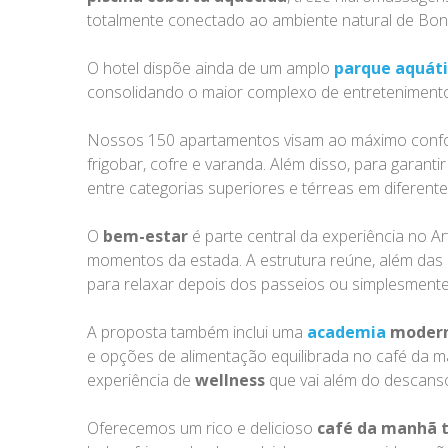
totalmente conectado ao ambiente natural de Bon
O hotel dispõe ainda de um amplo
parque aquát
consolidando o maior complexo de entretenimento 
Nossos 150 apartamentos visam ao máximo conforto
frigobar, cofre e varanda. Além disso, para garanti
entre categorias superiores e térreas em diferent
O
bem-estar
é parte central da experiência no A
momentos da estada. A estrutura reúne, além das p
para relaxar depois dos passeios ou simplesmente 
A proposta também inclui uma
academia
moder
e opções de alimentação equilibrada no café da m
experiência de
wellness
que vai além do descanso:
Oferecemos um rico e delicioso
café da manhã t