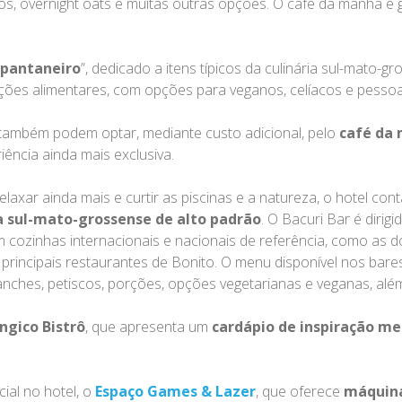
grãos, overnight oats e muitas outras opções. O café da manhã 
 pantaneiro
”, dedicado a itens típicos da culinária sul-mato-
ições alimentares, com opções para veganos, celíacos e pessoas
 também podem optar, mediante custo adicional, pelo
café da 
iência ainda mais exclusiva.
elaxar ainda mais e curtir as piscinas e a natureza, o hotel c
ia sul-mato-grossense de alto padrão
. O Bacuri Bar é diri
em cozinhas internacionais e nacionais de referência, como as 
 principais restaurantes de Bonito. O menu disponível nos bares
s, lanches, petiscos, porções, opções vegetarianas e veganas, al
ngico Bistrô
, que apresenta um
cardápio de inspiração m
ial no hotel, o
Espaço Games & Lazer
, que oferece
máquin