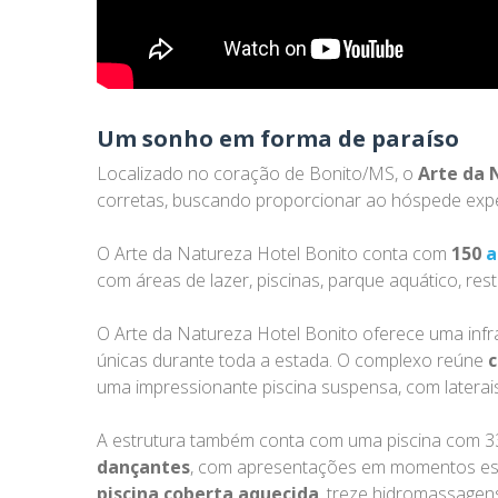
Um sonho em forma de paraíso
Localizado no coração de Bonito/MS, o
Arte da 
corretas, buscando proporcionar ao hóspede experi
O Arte da Natureza Hotel Bonito conta com
150
a
com áreas de lazer, piscinas, parque aquático, re
O Arte da Natureza Hotel Bonito oferece uma infr
únicas durante toda a estada. O complexo reúne
c
uma impressionante piscina suspensa, com latera
A estrutura também conta com uma piscina com 33
dançantes
, com apresentações em momentos espe
piscina coberta aquecida
, treze hidromassagens