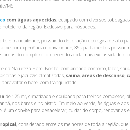
ito/MS.
ico
com águas aquecidas
, equipado com diversos toboáguas,
hoteleiro da região. Exclusivo para hóspedes.
 e tranquilidade, possuindo decoração ecológica de alto padr
r a melhor experiência e privacidade, 89 apartamentos possuem p
es áreas do complexo, oferecendo ainda mais exclusividade e c
rte da Natureza Hotel Bonito, combinando conforto, lazer, sa
iscinas e jacuzzis climatizadas,
sauna
,
áreas de descanso
,
c
aproveitar o hotel com tranquilidade.
na
de 125 m², climatizada e equipada para treinos completos, 
anhã, nos bares e no bistrô. Em meio ao verde, às águas e ao
 é um convite para desacelerar, cuidar do corpo, renovar as en
ropical
, considerado entre os melhores de toda a região, que 