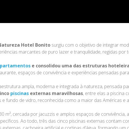
Natureza Hotel Bonito
surgiu com o objetivo de integrar mod
ências marcantes de puro lazer e tranquilidade, regidas por t
partamentos
e consolidou uma das estruturas hoteleir
staurante, espaços de convivência e experiências pensadas para
aestrutura ampla, moderna e integrada à natureza, pensada par
inco
piscinas
externas maravilhosas
, entre elas a piscina 
is e fundo de vidro, reconhecida como a maior das Américas e
0 m², cercada por jacuzzis e amplos espaços de convivência,
cíficos. Ao todo, três das cinco piscinas externas contam co
 externas, cachoeira artificial e cortinas d’água, formando um 